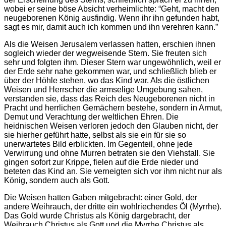
wobei er seine böse Absicht verheimlichte: “Geht, macht den
neugeborenen König ausfindig. Wenn ihr ihn gefunden habt,
sagt es mir, damit auch ich kommen und ihn verehren kann.”
Als die Weisen Jerusalem verlassen hatten, erschien ihnen
sogleich wieder der wegweisende Stern. Sie freuten sich
sehr und folgten ihm. Dieser Stern war ungewöhnlich, weil er
der Erde sehr nahe gekommen war, und schließlich blieb er
über der Höhle stehen, wo das Kind war. Als die östlichen
Weisen und Herrscher die armselige Umgebung sahen,
verstanden sie, dass das Reich des Neugeborenen nicht in
Pracht und herrlichen Gemächern bestehe, sondern in Armut,
Demut und Verachtung der weltlichen Ehren. Die
heidnischen Weisen verloren jedoch den Glauben nicht, der
sie hierher geführt hatte, selbst als sie ein für sie so
unerwartetes Bild erblickten. Im Gegenteil, ohne jede
Verwirrung und ohne Murren betraten sie den Viehstall. Sie
gingen sofort zur Krippe, fielen auf die Erde nieder und
beteten das Kind an. Sie verneigten sich vor ihm nicht nur als
König, sondern auch als Gott.
Die Weisen hatten Gaben mitgebracht: einer Gold, der
andere Weihrauch, der dritte ein wohlriechendes Öl (Myrrhe).
Das Gold wurde Christus als König dargebracht, der
Weihrauch Christus als Gott und die Myrrhe Christus als