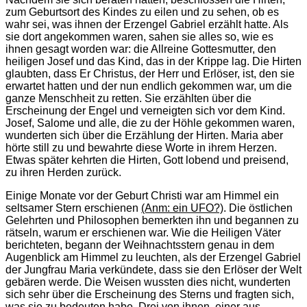
zum Geburtsort des Kindes zu eilen und zu sehen, ob es
wahr sei, was ihnen der Erzengel Gabriel erzählt hatte. Als
sie dort angekommen waren, sahen sie alles so, wie es
ihnen gesagt worden war: die Allreine Gottesmutter, den
heiligen Josef und das Kind, das in der Krippe lag. Die Hirten
glaubten, dass Er Christus, der Herr und Erlöser, ist, den sie
erwartet hatten und der nun endlich gekommen war, um die
ganze Menschheit zu retten. Sie erzählten über die
Erscheinung der Engel und verneigten sich vor dem Kind.
Josef, Salome und alle, die zu der Höhle gekommen waren,
wunderten sich über die Erzählung der Hirten. Maria aber
hörte still zu und bewahrte diese Worte in ihrem Herzen.
Etwas später kehrten die Hirten, Gott lobend und preisend,
zu ihren Herden zurück.
Einige Monate vor der Geburt Christi war am Himmel ein
seltsamer Stern erschienen
(Anm: ein UFO?)
. Die östlichen
Gelehrten und Philosophen bemerkten ihn und begannen zu
rätseln, warum er erschienen war. Wie die Heiligen Väter
berichteten, begann der Weihnachtsstern genau in dem
Augenblick am Himmel zu leuchten, als der Erzengel Gabriel
der Jungfrau Maria verkündete, dass sie den Erlöser der Welt
gebären werde. Die Weisen wussten dies nicht, wunderten
sich sehr über die Erscheinung des Sterns und fragten sich,
was sie zu bedeuten habe. Drei von ihnen, einer aus