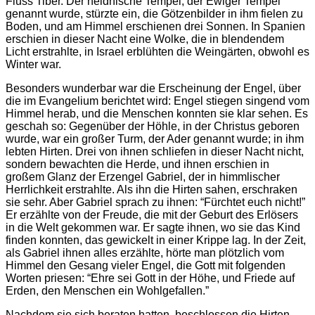
Fluss Tiber. Der heidnische Tempel, der Ewiger Tempel
genannt wurde, stürzte ein, die Götzenbilder in ihm fielen zu
Boden, und am Himmel erschienen drei Sonnen. In Spanien
erschien in dieser Nacht eine Wolke, die in blendendem
Licht erstrahlte, in Israel erblühten die Weingärten, obwohl es
Winter war.
Besonders wunderbar war die Erscheinung der Engel, über
die im Evangelium berichtet wird: Engel stiegen singend vom
Himmel herab, und die Menschen konnten sie klar sehen. Es
geschah so: Gegenüber der Höhle, in der Christus geboren
wurde, war ein großer Turm, der Ader genannt wurde; in ihm
lebten Hirten. Drei von ihnen schliefen in dieser Nacht nicht,
sondern bewachten die Herde, und ihnen erschien in
großem Glanz der Erzengel Gabriel, der in himmlischer
Herrlichkeit erstrahlte. Als ihn die Hirten sahen, erschraken
sie sehr. Aber Gabriel sprach zu ihnen: “Fürchtet euch nicht!”
Er erzählte von der Freude, die mit der Geburt des Erlösers
in die Welt gekommen war. Er sagte ihnen, wo sie das Kind
finden konnten, das gewickelt in einer Krippe lag. In der Zeit,
als Gabriel ihnen alles erzählte, hörte man plötzlich vom
Himmel den Gesang vieler Engel, die Gott mit folgenden
Worten priesen: “Ehre sei Gott in der Höhe, und Friede auf
Erden, den Menschen ein Wohlgefallen.”
Nachdem sie sich beraten hatten, beschlossen die Hirten,