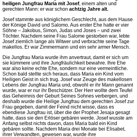
heiligen Jungfrau Maria mit Josef
, einem alten und
gerechten Mann: er war schon
achtzig Jahre alt.
Josef stammte aus königlichem Geschlecht, aus dem Hause
der Könige David und Salomo. Aus erster Ehe hatte er vier
Söhne – Jakobus, Simon, Judas und Joses – und zwei
Töchter. Nachdem seine Frau Salome gestorben war, lebte
Josef ziemlich lange als Witwer und verbrachte seine Tage
makellos. Er war Zimmermann und ein sehr armer Mensch.
Die Jungfrau Maria wurde ihm anvertraut, damit er sich um
sie kümmere und ihre Jungfräulichkeit bewahre. Ihre Ehe
war also keine echte Ehe, sondern nur eine vermeintliche.
Schon bald stellte sich heraus, dass Maria ein Kind vom
Heiligen Geist in sich trug. Josef war Zeuge des makellosen
Lebens der Jungfrau Maria und, obwohl er ihr Mann genannt
wurde, war er nur ihr Beschützer. Der Herr wollte dem Teufel
das Geheimnis der Geburt Seines Sohnes verbergen, und
deshalb wurde die Heilige Jungfrau dem gerechten Josef zur
Frau gegeben, damit der Feind nicht wisse, dass es
ebendiese Jungfrau ist, über die der Prophet Jesaja gesagt
hatte, dass sie den Erlöser gebären werde. Josef wusste am
Anfang selbst nichts davon, dass Maria bald ein Kind
gebären sollte. Nachdem Maria drei Monate bei Elisabet,
ihrer Verwandten, gewesen war, wurde ihre