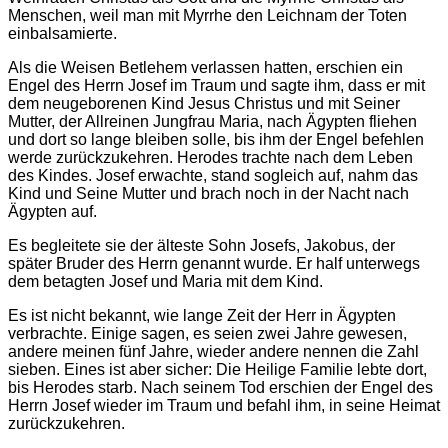
Menschen, weil man mit Myrrhe den Leichnam der Toten
einbalsamierte.
Als die Weisen Betlehem verlassen hatten, erschien ein
Engel des Herrn Josef im Traum und sagte ihm, dass er mit
dem neugeborenen Kind Jesus Christus und mit Seiner
Mutter, der Allreinen Jungfrau Maria, nach Ägypten fliehen
und dort so lange bleiben solle, bis ihm der Engel befehlen
werde zurückzukehren. Herodes trachte nach dem Leben
des Kindes. Josef erwachte, stand sogleich auf, nahm das
Kind und Seine Mutter und brach noch in der Nacht nach
Ägypten auf.
Es begleitete sie der älteste Sohn Josefs, Jakobus, der
später Bruder des Herrn genannt wurde. Er half unterwegs
dem betagten Josef und Maria mit dem Kind.
Es ist nicht bekannt, wie lange Zeit der Herr in Ägypten
verbrachte. Einige sagen, es seien zwei Jahre gewesen,
andere meinen fünf Jahre, wieder andere nennen die Zahl
sieben. Eines ist aber sicher: Die Heilige Familie lebte dort,
bis Herodes starb. Nach seinem Tod erschien der Engel des
Herrn Josef wieder im Traum und befahl ihm, in seine Heimat
zurückzukehren.