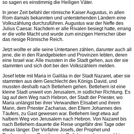
so sagen es einstimmig die Heiligen Väter.
In jener Zeit befahl der römische Kaiser Augustus, in allen
Rom damals bekannten und unterstehenden Ländern eine
Volkszählung durchzuführen. Augustus war der Neffe des
Julius Caesar. Nachdem er alle Rivalen besiegt hatte, errang
er die volle Macht und wurde zum einzigen Herrscher über
das riesige Römische Reich.
Jetzt wollte er alle seine Untertanen zählen, darunter auch all
jene, die in den Randgebieten und Provinzen lebten, deren
eine Israel war. Alle mussten in die Stadt gehen, aus der sie
stammten und sich dort bei den Volkszählern melden.
Josef lebte mit Maria in Galiläa in der Stadt Nazaret, aber sie
stammten aus dem Geschlecht des Königs David, und
mussten deshalb nach Betlehem gehen. Betlehem ist eine
kleine Stadt unweit von Jerusalem, in südlicher Richtung. Es
lag auf dem Weg nach Hebron, der Stadt der Priester, wo
Maria unlängst bei ihrer Verwandten Elisabet und ihrem
Mann, dem Priester Zacharias, den Eltern Johannes des
Täufers, zu Gast gewesen war. Betlehem liegt etwa auf
halbem Weg von Jerusalem nach Hebron. Von Nazaret bis
nach Betlehem dauerte die Reise ungefähr drei Tage oder
etwas länger. Der Vorfahre Josefs, der Prophet und