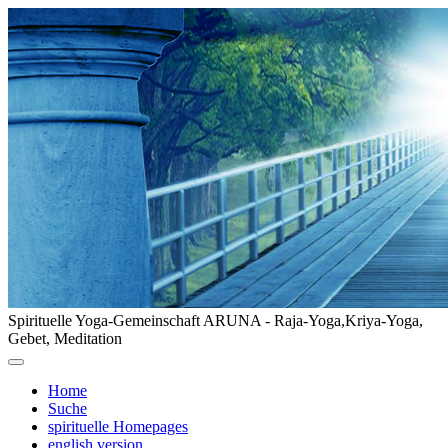
Spirituelle Yoga-Gemeinschaft ARUNA - Raja-Yoga,Kriya-Yoga,
Gebet, Meditation
Home
Suche
spirituelle Homepages
english version