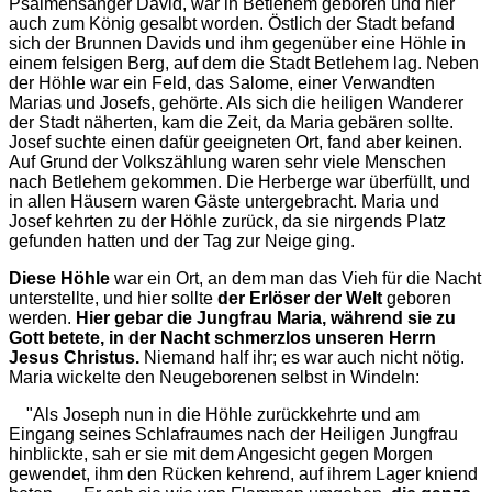
Psalmensänger David, war in Betlehem geboren und hier
auch zum König gesalbt worden. Östlich der Stadt befand
sich der Brunnen Davids und ihm gegenüber eine Höhle in
einem felsigen Berg, auf dem die Stadt Betlehem lag. Neben
der Höhle war ein Feld, das Salome, einer Verwandten
Marias und Josefs, gehörte. Als sich die heiligen Wanderer
der Stadt näherten, kam die Zeit, da Maria gebären sollte.
Josef suchte einen dafür geeigneten Ort, fand aber keinen.
Auf Grund der Volkszählung waren sehr viele Menschen
nach Betlehem gekommen. Die Herberge war überfüllt, und
in allen Häusern waren Gäste untergebracht. Maria und
Josef kehrten zu der Höhle zurück, da sie nirgends Platz
gefunden hatten und der Tag zur Neige ging.
Diese Höhle
war ein Ort, an dem man das Vieh für die Nacht
unterstellte, und hier sollte
der Erlöser der Welt
geboren
werden.
Hier gebar die Jungfrau Maria, während sie zu
Gott betete, in der Nacht schmerzlos unseren Herrn
Jesus Christus.
Niemand half ihr; es war auch nicht nötig.
Maria wickelte den Neugeborenen selbst in Windeln:
"Als Joseph nun in die Höhle zurückkehrte und am
Eingang seines Schlafraumes nach der Heiligen Jungfrau
hinblickte, sah er sie mit dem Angesicht gegen Morgen
gewendet, ihm den Rücken kehrend, auf ihrem Lager kniend