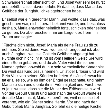
Schwangerschaft offensichtlich, und Josef war sehr bestürzt
und betrübt, als er davon erfuhr. Er dachte, dass Maria das
Gelübde der Jungfräulichkeit gebrochen habe.
Er selbst war ein gerechter Mann, und wollte, dass das, was
geschehen war, nicht überall bekannt wurde, und beschloss
deshalb, Maria entweder heimlich fortzuschicken oder selbst
zu gehen. Da aber erschien ihm ein Engel des Herrn im
Traum und sagte:
"Fürchte dich nicht, Josef, Maria als deine Frau zu dir zu
nehmen. Sie ist deine Frau, weil sie dir angetraut ist, aber
auch Jungfrau, weil sie Gott ein Gelübde abgelegt hat.
Fürchte dich nicht. Ihr Kind ist vom Heiligen Geist. Sie wird
einen Sohn gebären, und du als Vater wirst ihm einen
Namen geben, obwohl du nur sein vermeintlicher Vater bist.
Du wirst das Kind Jesus nennen. Er ist der Erlöser und wird
Sein Volk von seinen Sünden befreien. Als Josef erwachte,
tat er alles so, wie es ihm der Engel gesagt hatte, und nahm
Maria zu sich und diente ihr in Frömmigkeit und Furcht, weil
er jetzt wusste, dass sie die Mutter des Erlösers sein wird.
Vor der Geburt Christi und auch nach der Geburt wagte es
der alte Mann nicht, Maria zu berühren, weil er sie so tief
verehrte, wie ein Diener seine Herrin. Vor und nach der
Geburt blieb Maria Jungfrau. So lehrt es die heilige Kirche,