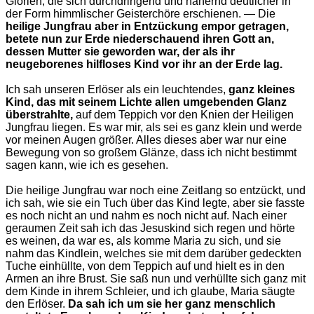
Glorien, die sich durchdringend und nähernd deutlicher in
der Form himmlischer Geisterchöre erschienen. — Die
heilige Jungfrau aber in Entzückung empor getragen,
betete nun zur Erde niederschauend ihren Gott an,
dessen Mutter sie geworden war, der als ihr
neugeborenes hilfloses Kind vor ihr an der Erde lag.
Ich sah unseren Erlöser als ein leuchtendes,
ganz kleines
Kind, das mit seinem Lichte allen umgebenden Glanz
überstrahlte,
auf dem Teppich vor den Knien der Heiligen
Jungfrau liegen. Es war mir, als sei es ganz klein und werde
vor meinen Augen größer. Alles dieses aber war nur eine
Bewegung von so großem Glänze, dass ich nicht bestimmt
sagen kann, wie ich es gesehen.
Die heilige Jungfrau war noch eine Zeitlang so entzückt, und
ich sah, wie sie ein Tuch über das Kind legte, aber sie fasste
es noch nicht an und nahm es noch nicht auf. Nach einer
geraumen Zeit sah ich das Jesuskind sich regen und hörte
es weinen, da war es, als komme Maria zu sich, und sie
nahm das Kindlein, welches sie mit dem darüber gedeckten
Tuche einhüllte, von dem Teppich auf und hielt es in den
Armen an ihre Brust. Sie saß nun und verhüllte sich ganz mit
dem Kinde in ihrem Schleier, und ich glaube, Maria säugte
den Erlöser.
Da sah ich um sie her ganz menschlich