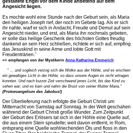
gestaltete Engel vor dem Kinde anbetend auf dem
Angesicht liegen.
Es mochte wohl eine Stunde nach der Geburt sein, als Maria
den heiligen Joseph rief, der
noch im Gebete lag. Als er sich
ihr nahte, warf er sich in Andacht, Freude und Demut auf sein
Angesicht nieder, und erst, als Maria ihn nochmals gebeten,
er solle das heilige Geschenk des höchsten Gottes freudig
dankend an sein Herz schließen, richtete er sich auf, empfing
das Jesuskind in seine Arme und lobte Gott mit
Freudentränen."
=> empfangen von der Mystikerin
Anna Katharina Emmerich
" … und sogleich verzog sich die Wolke aus der Höhle, und es erschien
ein gewaltiges Licht in der Höhle, so dass unsere Augen es nicht ertragen
konnten. Und nach kurzer Zeit verschwand jenes Licht, bis das Kind zu
sehen war; und es kam und nahm die Brust von seiner Mutter Maria."
(Protoevangelium des Jakobus!)
Der Überlieferung nach erfolgte die Geburt Christi um
Mitternacht von Samstag auf Sonntag. In der Welt geschahen
während der Geburt Christi große Wunder. Zum Zeitpunkt
der Geburt des Erlösers tat sich in der Höhle eine Quelle auf,
die aus einem Stein sprudelte; weit davon entfernt, in Rom,
entsprang eine Quelle wohlriechenden Öls und floss in den