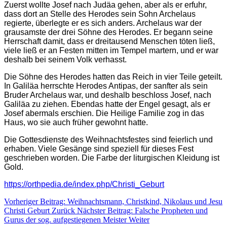
Zuerst wollte Josef nach Judäa gehen, aber als er erfuhr,
dass dort an Stelle des Herodes sein Sohn Archelaus
regierte, überlegte er es sich anders. Archelaus war der
grausamste der drei Söhne des Herodes. Er begann seine
Herrschaft damit, dass er dreitausend Menschen töten ließ,
viele ließ er an Festen mitten im Tempel martern, und er war
deshalb bei seinem Volk verhasst.
Die Söhne des Herodes hatten das Reich in vier Teile geteilt.
In Galiläa herrschte Herodes Antipas, der sanfter als sein
Bruder Archelaus war, und deshalb beschloss Josef, nach
Galiläa zu ziehen. Ebendas hatte der Engel gesagt, als er
Josef abermals erschien. Die Heilige Familie zog in das
Haus, wo sie auch früher gewohnt hatte.
Die Gottesdienste des Weihnachtsfestes sind feierlich und
erhaben. Viele Gesänge sind speziell für dieses Fest
geschrieben worden. Die Farbe der liturgischen Kleidung ist
Gold.
https://orthpedia.de/index.php/Christi_Geburt
Vorheriger Beitrag: Weihnachtsmann, Christkind, Nikolaus und Jesu
Christi Geburt
Zurück
Nächster Beitrag: Falsche Propheten und
Gurus der sog. aufgestiegenen Meister
Weiter