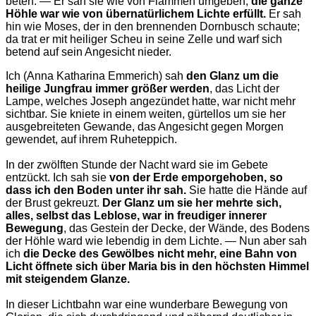
beten. — Er sah sie wie von Flammen umgeben,
die ganze
Höhle war wie von übernatürlichem Lichte erfüllt.
Er sah
hin wie Moses, der in den brennenden Dornbusch schaute;
da trat er mit heiliger Scheu in seine Zelle und warf sich
betend auf sein Angesicht nieder.
Ich (Anna Katharina Emmerich) sah
den Glanz um die
heilige Jungfrau immer größer werden
, das Licht der
Lampe, welches Joseph angezündet hatte, war nicht mehr
sichtbar. Sie kniete in einem weiten, gürtellos um sie her
ausgebreiteten Gewande, das Angesicht gegen Morgen
gewendet, auf ihrem Ruheteppich.
In der zwölften Stunde der Nacht ward sie im Gebete
entzückt. Ich sah sie
von der Erde emporgehoben, so
dass ich den Boden unter ihr sah.
Sie hatte die Hände auf
der Brust gekreuzt.
Der Glanz um sie her mehrte sich,
alles, selbst das Leblose, war in freudiger innerer
Bewegung
, das Gestein der Decke, der Wände, des Bodens
der Höhle ward wie lebendig in dem Lichte. — Nun aber sah
ich
die Decke des Gewölbes nicht mehr, eine Bahn von
Licht öffnete sich über Maria bis in den höchsten Himmel
mit steigendem Glanze.
In dieser Lichtbahn war eine wunderbare Bewegung von