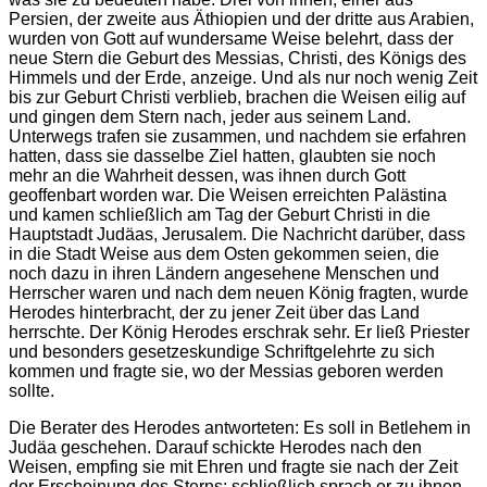
Persien, der zweite aus Äthiopien und der dritte aus Arabien,
wurden von Gott auf wundersame Weise belehrt, dass der
neue Stern die Geburt des Messias, Christi, des Königs des
Himmels und der Erde, anzeige. Und als nur noch wenig Zeit
bis zur Geburt Christi verblieb, brachen die Weisen eilig auf
und gingen dem Stern nach, jeder aus seinem Land.
Unterwegs trafen sie zusammen, und nachdem sie erfahren
hatten, dass sie dasselbe Ziel hatten, glaubten sie noch
mehr an die Wahrheit dessen, was ihnen durch Gott
geoffenbart worden war. Die Weisen erreichten Palästina
und kamen schließlich am Tag der Geburt Christi in die
Hauptstadt Judäas, Jerusalem. Die Nachricht darüber, dass
in die Stadt Weise aus dem Osten gekommen seien, die
noch dazu in ihren Ländern angesehene Menschen und
Herrscher waren und nach dem neuen König fragten, wurde
Herodes hinterbracht, der zu jener Zeit über das Land
herrschte. Der König Herodes erschrak sehr. Er ließ Priester
und besonders gesetzeskundige Schriftgelehrte zu sich
kommen und fragte sie, wo der Messias geboren werden
sollte.
Die Berater des Herodes antworteten: Es soll in Betlehem in
Judäa geschehen. Darauf schickte Herodes nach den
Weisen, empfing sie mit Ehren und fragte sie nach der Zeit
der Erscheinung des Sterns; schließlich sprach er zu ihnen,