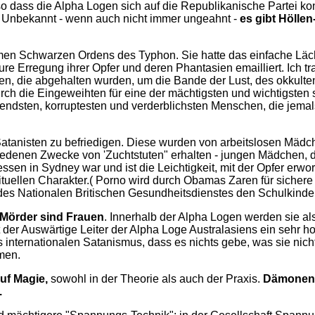
o dass die Alpha Logen sich auf die Republikanische Partei kon
e! Unbekannt - wenn auch nicht immer ungeahnt -
es gibt Höllen
eheimen Schwarzen Ordens des Typhon. Sie hatte das einfache Lä
e Erregung ihrer Opfer und deren Phantasien emailliert. Ich tra
 die abgehalten wurden, um die Bande der Lust, des okkulten 
urch die Eingeweihten für eine der mächtigsten und wichtigsten
sten, korruptesten und verderblichsten Menschen, die jemals le
er Satanisten zu befriedigen. Diese wurden von arbeitslosen M
hiedenen Zwecke von 'Zuchtstuten" erhalten - jungen Mädchen, d
ssen in Sydney war und ist die Leichtigkeit, mit der Opfer er
 rituellen Charakter.( Porno wird durch Obamas Zaren für sicher
 des Nationalen Britischen Gesundheitsdienstes den Schulkinder
 Mörder sind Frauen
. Innerhalb der Alpha Logen werden sie als
t der Auswärtige Leiter der Alpha Loge Australasiens ein sehr 
 internationalen Satanismus, dass es nichts gebe, was sie nich
men.
uf Magie,
sowohl in der Theorie als auch der Praxis.
Dämonen 
.