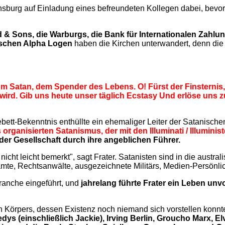
sburg auf Einladung eines befreundeten Kollegen dabei, bevor ih
d & Sons, die Warburgs, die Bank für Internationalen Zahl
ischen Alpha Logen
haben die Kirchen unterwandert, denn die A
 zum Satan, dem Spender des Lebens. O! Fürst der Finsternis
 wird. Gib uns heute unser täglich Ecstasy Und erlöse uns
ebett-Bekenntnis enthüllte ein ehemaliger Leiter der Satanisch
 organisierten Satanismus, der mit den Illuminati / Illuminis
der Gesellschaft durch ihre angeblichen Führer.
nicht leicht bemerkt", sagt Frater. Satanisten sind in die austra
amte, Rechtsanwälte, ausgezeichnete Militärs, Medien-Persönlic
ranche eingeführt, und
jahrelang führte Frater ein Leben unv
n Körpers, dessen Existenz noch niemand sich vorstellen konnte.
 (einschließlich Jackie), Irving Berlin, Groucho Marx, El