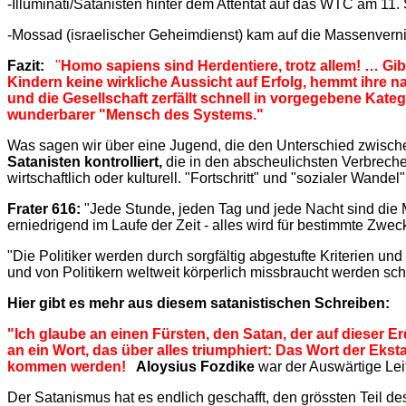
-Illuminati/Satanisten hinter dem Attentat auf das WTC am 11.
-Mossad (israelischer Geheimdienst) kam auf die Massenvernic
Fazit:
"
Homo sapiens sind Herdentiere, trotz allem! … Gib
Kindern keine wirkliche Aussicht auf Erfolg, hemmt ihre n
und die Gesellschaft zerfällt schnell in vorgegebene Kateg
wunderbarer "Mensch des Systems."
Was sagen wir über eine Jugend, die den Unterschied zwisch
Satanisten kontrolliert,
die in den abscheulichsten Verbrech
wirtschaftlich oder kulturell. "Fortschritt" und "sozialer Wan
Frater 616:
"Jede Stunde, jeden Tag und jede Nacht sind die 
erniedrigend im Laufe der Zeit - alles wird für bestimmte Zwec
"Die Politiker werden durch sorgfältig abgestufte Kriterien und
und von Politikern weltweit körperlich missbraucht werden sch
Hier gibt es mehr aus diesem satanistischen Schreiben:
"Ich glaube an einen Fürsten, den Satan, der auf dieser Er
an ein Wort, das über alles triumphiert: Das Wort der Ek
kommen werden!
Aloysius Fozdike
war der Auswärtige Lei
Der Satanismus hat es endlich geschafft, den grössten Teil des