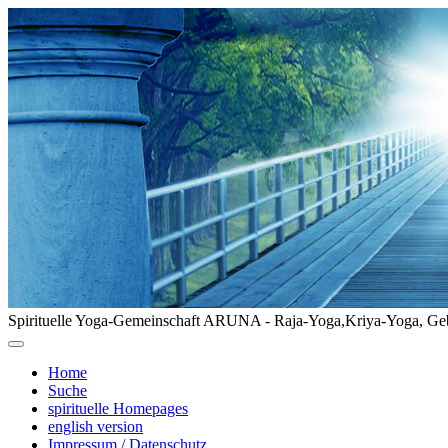
Spirituelle Yoga-Gemeinschaft ARUNA - Raja-Yoga,Kriya-Yoga, Geb
Home
Suche
spirituelle Homepages
english version
Impressum / Datenschutz