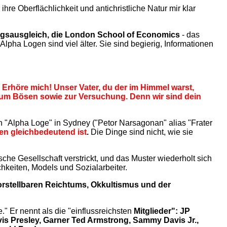
re Oberflächlichkeit und antichristliche Natur mir klar
ungsausgleich, die London School of Economics
- das
lpha Logen sind viel älter. Sie sind begierig, Informationen
, Erhöre mich! Unser Vater, du der im Himmel warst,
 zum Bösen sowie zur Versuchung. Denn wir sind dein
en "Alpha Loge" in Sydney (
"Petor Narsagonan" alias "Frater
ten gleichbedeutend ist
.
Die Dinge sind nicht, wie sie
lische Gesellschaft verstrickt, und das Muster wiederholt sich
hkeiten, Models und Sozialarbeiter.
orstellbaren Reichtums, Okkultismus und der
" Er nennt als die "einflussreichsten
Mitglieder": JP
vis Presley, Garner Ted Armstrong, Sammy Davis Jr.,