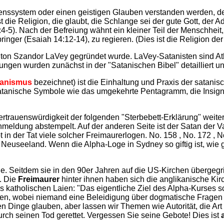
enssystem oder einen geistigen Glauben verstanden werden, de
st die Religion, die glaubt, die Schlange sei der gute Gott, d
-5). Nach der Befreiung wähnt ein kleiner Teil der Menschheit
nger (Esaiah 14:12-14), zu regieren. (Dies ist die Religion der 
nton Szandor LaVey gegründet wurde. LaVey-Satanisten sind Ath
n wurden zunächst in der "Satanischen Bibel" detailliert un
tanismus
bezeichnet) ist die Einhaltung und Praxis der satan
tanische Symbole wie das umgekehrte Pentagramm, die Insign
Vertrauenswürdigkeit der folgenden "Sterbebett-Erklärung" weiter
hmeldung abstempelt. Auf der anderen Seite ist der Satan der V
t in der Tat viele solcher Freimaurerlogen. No. 158 , No. 172 ,
Neuseeland. Wenn die Alpha-Loge in Sydney so giftig ist, wie g
e. Seitdem sie in den 90er Jahren auf die US-Kirchen übergegri
. Die
Freimaurer
hinter ihnen haben sich die anglikanische Kir
 katholischen Laien: "Das eigentliche Ziel des Alpha-Kurses s
n, wobei niemand eine Beleidigung über dogmatische Fragen ve
en Dinge glauben, aber lassen wir Themen wie Autorität, die Ar
urch seinen Tod gerettet. Vergessen Sie seine Gebote! Dies ist