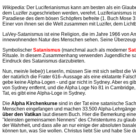
Wikipedia:
Der Luciferianismus kann am besten als ein Glaub
dem Luzifer zugeschrieben werden, verehrt. Luziferianismus i
Paradiese des dem bösen Schöpfers befreite (1. Buch Mose 3:4
Einer von ihnen sei die Welt zusammen mit Luzifer, dem Lichtbri
LaVey-Satanismus ist eine Religion, die im Jahre 1966 von A
innewohnenden Natur des Menschen sehen. Seine Überzeugunge
Symbolischer
Satanismus
(manchmal auch als moderner
Sa
Rituale. In diesem Zusammenhang verwenden Jugendliche sa
Eindruck des Satanismus darzubieten.
Nun, mein/e liebe(r) Leser/in, müssen Sie mit sich selbst die 
der natürlich die Frater 616–Aussage als eine eklatante Falsc
gebe keine Alpha-Logen - und gar nicht in Sydney. Aber es gib
von Sydney entfernt, und die Alpha Loge No 81 in Cambridge, 
Tat, es gibt eine Alpha-Loge in Sydney.
Die
Alpha Kirchenkurse
sind in der Tat eine satanische Sach
Menschen eingefangen und machen 33.500 Alpha-Lehrgänge
über den Vatikan
laut diesem Buch. Hier die Bemerkung eines
"kleinsten gemeinsamen Nenners" des Christentums zu glaube
der Wahrheit, und dass alle an nur einige der absoluten basal
können tun, was Sie wollen. Christus liebt Sie und habe Sie d