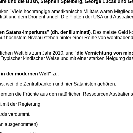
ire und die Bush, Stephen Spielberg, George Lucas und Ge
nker. "Viele hochrangige amerikanische Militärs waren Mitglie
alität und dem Drogenhandel. Die Flotten der USA und Australi
en Satans-Imperiums" (dh. der Illuminati).
Das meiste Geld ko
uf höchstem Niveau stehen hinter einer Reihe von wohlhabenden
lichen Welt bis zum Jahr 2010, und "
die Vernichtung von min
 "typischer kindischer Weise und mit einer starken Neigumg dazu,
.
 in der modernen Welt"
zu:
tus, weil die Zentralbanken und hier Satanisten gehören.
 ernten die Früchte aus den natürlichen Ressourcen Australiens
tt mit der Regierung.
ards verdummt.
Japan ausgenommen)