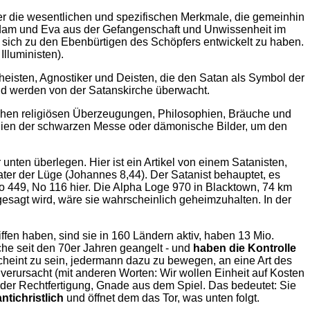
r die wesentlichen und spezifischen Merkmale, die gemeinhin
er Adam und Eva aus der Gefangenschaft und Unwissenheit im
, sich zu den Ebenbürtigen des Schöpfers entwickelt zu haben.
Illuministen).
eisten, Agnostiker und Deisten, die den Satan als Symbol der
d werden von der Satanskirche überwacht.
ischen religiösen Überzeugungen, Philosophien, Bräuche und
ien der schwarzen Messe oder dämonische Bilder, um den
 unten überlegen. Hier ist ein Artikel von einem Satanisten,
ater der Lüge (Johannes 8,44). Der Satanist behauptet, es
 No 449, No 116 hier. Die Alpha Loge 970 in Blacktown, 74 km
esagt wird, wäre sie wahrscheinlich geheimzuhalten. In der
ffen haben, sind sie in 160 Ländern aktiv, haben 13 Mio.
che seit den 70er Jahren geangelt - und
haben die Kontrolle
cheint zu sein, jedermann dazu zu bewegen, an eine Art des
rursacht (mit anderen Worten: Wir wollen Einheit auf Kosten
t der Rechtfertigung, Gnade aus dem Spiel. Das bedeutet: Sie
antichristlich
und öffnet dem das Tor, was unten folgt.