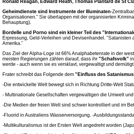
Ronald Reagan, Edward Heath, Thomas Plantard de St Cla
Geheimdienste sind Instrumente der Illuminaten
-Zentralba
Organisationen." Sie überlappen mit der organisierten Krimin
Behauptung).
Bordelle und Porno sind ein kleiner Teil des "International
Erpressung, Geld-Verleihen und Devisenhandel. "Satanisten a
Amerika."
Das Ziel der Alpha-Loge ist 66% Analphabetenrate in der west
meisten Regierungen zählen darauf, dass ihr
"Schafsvolk"
in
werde - auch wenn sie es versklavt, vergewaltigt und demütigt
Frater schreibt das Folgende dem
"Einfluss des Satanismus
-Die entwickelte Welt bewegt sich in Richtung Dritte-Welt Sta
- Multinationale Gesellschaften vergewaltigen die Umwelt und
-Die Medien der freien Welt sind schwer kontrolliert und im Be
-Fluorid in Australiens Wasserversorgung. -Ausbildungsstand
-Multikulturalismus ist der Ersten Welt angedreht worden (