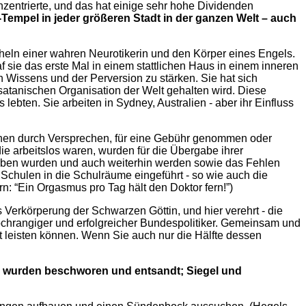
zentrierte, und das hat einige sehr hohe Dividenden
-Tempel in jeder größeren Stadt in der ganzen Welt – auch
cheln einer wahren Neurotikerin und den Körper eines Engels.
f sie das erste Mal in einem stattlichen Haus in einem inneren
Wissens und der Perversion zu stärken. Sie hat sich
 satanischen Organisation der Welt gehalten wird. Diese
bten. Sie arbeiten in Sydney, Australien - aber ihr Einfluss
ädchen durch Versprechen, für eine Gebühr genommen oder
ie arbeitslos waren, wurden für die Übergabe ihrer
worben wurden und auch weiterhin werden sowie das Fehlen
e Schulen in die Schulräume eingeführt - so wie auch die
n: “Ein Orgasmus pro Tag hält den Doktor fern!”)
 Verkörperung der Schwarzen Göttin, und hier verehrt - die
hochrangiger und erfolgreicher Bundespolitiker. Gemeinsam und
t leisten können. Wenn Sie auch nur die Hälfte dessen
wurden beschworen und entsandt; Siegel und