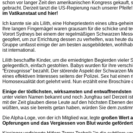
schon vor langer Zeit den amerikanischen Kongress gekauft, s
gebracht. Derzeit tanzt die US-Regierung nach unserer Pfeif
im Vatikanstaat und hier!
Ich kannte sie als Lilith, eine Hohepriesterin eines ultra-g
Ihre langen Fingernägel waren grausam für die schicke und teur
Vorort Sydneys bei einem der regelmäßigen Schwarzen Messen,
geopfert, um zur Errichtung dessen zu verhelfen, was heute d
Gruppe umfasst einige der am besten ausgebildeten, wohlhabend
ist international.
Lilith beschaffte Kinder, um die erniedrigten Begierden viel
gelegentlich, einfach gestohlen. Babys wurden für ihre versc
“Erzeugnisse” bezahlt. Der störende Aspekt der Schwarzen Me
eines effektiven Interesses seitens der Polizei. Sex hat einen
Homosexualität dort gelehrt wird. Nun erzählt eine Broschüre
Einige der tödlichsten, wirksamsten und entwaffnendsten
unter vielen Namen bekannt und noch Jungfrau sei! Derzeit is
mit der Zeit glauben diese Leute auf den höchsten Ebenen des
wüßten, was sie bereits getan haben, würden Sie dem zustim
Die Alpha-Loge, von der ich Mitglied war, legte
großen Wert a
Opferungen und das Vergiessen von Blut wurde gefördert