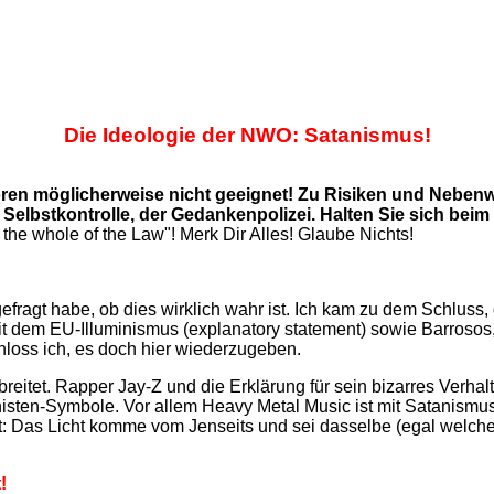
Die Ideologie der NWO: Satanismus!
hmoren möglicherweise nicht geeignet! Zu Risiken und Neben
n Selbstkontrolle, der Gedankenpolizei. Halten Sie sich bei
 the whole of the Law"! Merk Dir Alles! Glaube Nichts!
ragt habe, ob dies wirklich wahr ist. Ich kam zu dem Schluss, d
 mit dem EU-Illuminismus (explanatory statement) sowie Barros
loss ich, es doch hier wiederzugeben.
breitet. Rapper Jay-Z und die Erklärung für sein bizarres Verha
ministen-Symbole. Vor allem Heavy Metal Music ist mit Satani
st: Das Licht komme vom Jenseits und sei dasselbe (egal welch
!