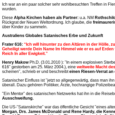
Ich war an ein paar solcher sehr wohlbesuchten Treffen in Flen
wurden.
Diese
Alpha Kirchen haben als Partner:
u.a. NM
Rothschil
Rückgrat der Neuen Weltordnung. Ich glaube, die
freimaurer
über Kinder zu sammeln.
Australiens Globales Satanisches Erbe und Zukunft
Frater 616:
“Ich will hinunter zu den Altären in der Hölle,
Geheiligt werde Dein Name Im Himmel wie er es auf Erden
Reich In aller Ewigkeit.”
Henry Makow
Ph.D. (
3.01.2010
): "In einem explosiven Sterb
616" gestorben am 25. März 2004.
), eine
weltweite Macht des
scheinen", schrieb er und beschreibt
einen Riesen-Verrat an 
Satanischer Einfluss ist "jetzt so allgegenwärtig, dass man ihn 
überall. Dazu gehören Politiker, Ärzte, hochrangige Polizeibe
"Ein Mentor" des satanischen Netzwerks hat ihn in die Reiseb
Ausschweifung.
Die US-"Satanskirche" war das öffentliche Gesicht "eines alte
Morgan, Drs. James McDonald und Rene Hardy, die Kennedys