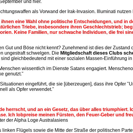
 September und hier.
htungswaffen als Vorwand der Irak-Invasion. Illuminati nutzen 
 ihnen eine Wahl ohne politische Entscheidungen, und in den
atürlichen Triebe, insbesondere ihren Geschlechtstrieb; beg
orien. Keine Familien, nur schwache Individuen, die frei sin
en Gut und Böse nicht kennt? Zunehmend ist dies der Zustand d
en ungestraft schwelgen. Die
Mitgliedschaft dieses Clubs sche
del" sind gleichbedeutend mit einer sozialen Massen-Einführung 
Menschen wissentlich im Dienste Satans engagiert. Menschenopf
ke genutzt."
 Situationen eingeführt, die sie [überzeugen], dass ihre Opfer "
nell als Opfer verwendet."
de herrscht, und an ein Gesetz, das über alles triumphiert.
stase. Ich lobpreise meinen Fürsten, den Feuer-Geber und f
ter der Alpha Loge Australasiens
 linken Flügels sowie die Mitte der Straße der politischen Part