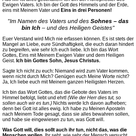
Ewigen Vaters. Ich bin der Gott des Himmels und der Erde,
eins mit Meinem Vater und
Eins in drei Personen!
"Im Namen des Vaters und des
Sohnes – das
bin Ich
– und des Heiligen Geistes"
Euer Verstand wird Mich nie erfassen können. Es ist stets der
Mangel an Liebe, eure Sündhaftigkeit, die euch daran hindert
zu begreifen, wie sehr Ich euch liebe. Ich bin das Wort
Gottes, Eins mit Meinem Ewigen Vater und dem Heiligen
Geist.
Ich bin Gottes Sohn, Jesus Christus.
Sagte Ich nicht zu euch: Niemand wird zum Vater kommen,
wenn nicht durch Mich? Genügen euch Meine Worte nicht?
Ja, Ich liebe euch mit Meinem ganzen Heiligsten Herzen.
Ich bin das Wort Gottes, das die Gebote des Vaters im
Himmel befolgt, liebt und ehrt!
(Wie der Herr dies tut, so
sollen auch wir es tun.)
Nichts werde Ich davon aufheben;
denn bei Gott ist alles ewig. Ich habe zu Meinen Aposteln
nach Meinem Tode gesagt, dass sie alles bewahren sollen,
und habe sie eingewiesen zu tun, was Gott will.
Was Gott will, dies sollt auch ihr tun, nicht das, was die
Menschen wollen.
Ihr seht, wie sehr der Mensch versucht