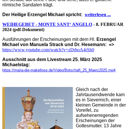
römische Sandalen trägt.
Der Heilige Erzengel Michael spricht:
weiterlesen ...
WEIHEGEBET -
MONTE SANT‘ ANGELO
- 8. FEBRUAR
2024 (pdf-Dokument)
Ausführungen der Erscheinungen mit dem Hl.
Erzengel
Michael von Manuela Strack und Dr. Hesemann: =>
https://www.youtube.com/watch?v=zDrhoA4rSh0
Ausschnitt aus dem Livestream 25. März 2025
Michaelstag:
https://maria-die-makellose.de/Video/Botschaft_25_Maerz2025.mp4
Gleich nach der
Jahrtausendwende kam
es in Sievernich, einer
kleinen Gemeinde in der
Voreifel, zu
aufsehenerregenden
Erscheinungen der
Gottesmutter. 13 Jahre