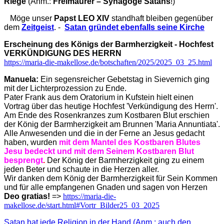
Riege
(Anm.:
Freimaurer – Synagoge Satans
!)
Möge unser
Papst LEO XIV
standhaft bleiben gegenüber
dem
Zeitgeist
. -
Satan gründet ebenfalls seine Kirche
Erscheinung des Königs der Barmherzigkeit - Hochfest
VERKÜNDIGUNG DES HERRN
https://maria-die-makellose.de/botschaften/2025/2025_03_25.html
Manuela:
Ein segensreicher Gebetstag in Sievernich ging
mit der Lichterprozession zu Ende.
Pater Frank aus dem Oratorium in Kufstein hielt einen
Vortrag über das heutige Hochfest 'Verkündigung des Herrn'.
Am Ende des Rosenkranzes zum Kostbaren Blut erschien
der König der Barmherzigkeit am Brunnen 'Maria Annuntiata'.
Alle Anwesenden und die in der Ferne an Jesus gedacht
haben, wurden
mit dem Mantel des Kostbaren Blutes
Jesu bedeckt und mit dem Seinem Kostbaren Blut
besprengt
.
Der König der Barmherzigkeit ging zu einem
jeden Beter und schaute in die Herzen aller.
Wir danken dem König der Barmherzigkeit für Sein Kommen
und für alle empfangenen Gnaden und sagen von Herzen
Deo gratias!
=>
https://maria-die-
makellose.de/start.html#Vortr_Bilder25_03_2025
Satan hat jede Religion in der Hand (Anm.: auch den