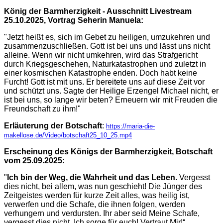
König der Barmherzigkeit - Ausschnitt Livestream
25.10.2025, Vortrag Seherin Manuela:
"Jetzt heißt es, sich im Gebet zu heiligen, umzukehren und
zusammenzuschließen. Gott ist bei uns und lässt uns nicht
alleine. Wenn wir nicht umkehren, wird das Strafgericht
durch Kriegsgeschehen, Naturkatastrophen und zuletzt in
einer kosmischen Katastrophe enden. Doch habt keine
Furcht! Gott ist mit uns. Er bereitete uns auf diese Zeit vor
und schützt uns. Sagte der Heilige Erzengel Michael nicht, er
ist bei uns, so lange wir beten? Erneuern wir mit Freuden die
Freundschaft zu ihm!"
Erläuterung der Botschaft
:
https://maria-die-
makellose.de/Video/botschaft25_10_25.mp4
Erscheinung des Königs der Barmherzigkeit, Botschaft
vom 25.09.2025:
"
Ich bin der Weg, die Wahrheit und das Leben.
Vergesst
dies nicht, bei allem, was nun geschieht! Die Jünger des
Zeitgeistes werden für kurze Zeit alles, was heilig ist,
verwerfen und die Schafe, die ihnen folgen, werden
verhungern und verdursten. Ihr aber seid Meine Schafe,
vergesst dies nicht. Ich sorge für euch! Vertraut Mir!“