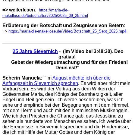
=> weiterlesen:
https://maria-die-
makellose.de/botschaften/2025/2025_09_25.html
Erläuterung der Botschaft und Zeugnisse von Betern:
=>
https://maria-die-makellose.de/Video/Botschaft_25_Sept_2025.mp4
_________________________________________
25 Jahre Sievernich
-
(im
Video bei
3:48:30
)
.
Deo
gratias!
Gebet der Wiedergutmachung und für den Frieden!
Deus est!"
Seherin Manuela:
"
Im
August möchte ich über die
Anfangszeit in Sievernich sprechen
. Es wird aber nicht mein
Vortrag sein. Es wird der Vortrag aus dem Wirken der
Gottesmutter Maria, des Königs der Barmherzigkeit, aller
Engel und Heiligen sein. Ich werde beschreiben, was ich
sehe und empfinde bei den Begegnungen mit dem Himmel,
mit dem Herrn und auch mit den himmlischen Musikengeln.
Wie ich den Priestern die Chance gab, das Jesuskind zu
sehen als hunderte von Menschen es sahen. Ich werde über
die Ereignisse in Sievernich sprechen und die Hindernisse,
die ich mit Hilfe der Mutter Gottes und dem König der