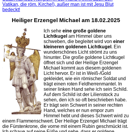
Vatikan, die röm. Kirche!), außer man ist mit Jesu Blut
bedeckt!
Heiliger Erzengel Michael am 18.02.2025
Ich sehe
eine große goldene
Lichtkugel
am Himmel über uns
schweben, die begleitet wird von
einer
kleineren goldenen Lichtkugel
. Ein
wunderschönes Licht strömt zu uns
hinunter. Die große goldene Lichtkugel
öffnet sich und der Heilige Erzengel
Michael kommt aus diesem goldenen
Licht hervor. Er ist in Weiß-/Gold
gekleidet, wie ein römischer Soldat und
trägt einen roten Feldherrenmantel. In
seiner linken Hand sehe ich sein Schild.
Auf dem Schild ist der Lilienstock zu
sehen, den ich so oft beschrieben habe.
Er trägt sein Schwert in seiner rechten
Hand, welches er nun empor zum
Himmel hebt und dieses Schwert wird zu
einem Flammenschwert. Der Heilige Erzengel Michael trägt
die Fürstenkrone, die vorne mit einem Rubin geschmückt ist.
Ich schaue auf seine Füße und sehe, dass er goldene