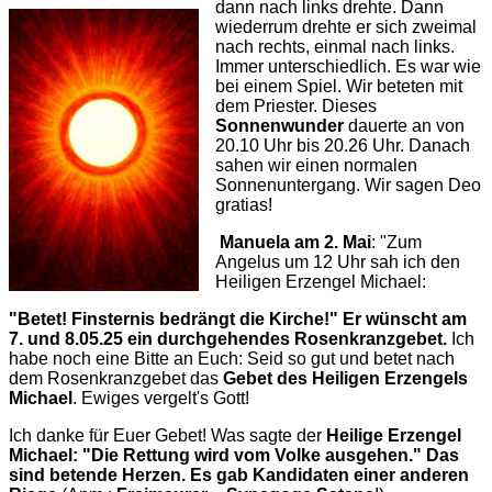
dann nach links drehte.
Dann
wiederrum drehte er sich zweimal
nach rechts, einmal nach links.
Immer unterschiedlich. Es war wie
bei einem Spiel. Wir beteten mit
dem Priester. Dieses
Sonnenwunder
dauerte an von
20.10 Uhr bis 20.26 Uhr. Danach
sahen wir einen normalen
Sonnenuntergang.
Wir sagen Deo
gratias!
Manuela am
2. Mai
: "Zum
Angelus um 12 Uhr sah ich den
Heiligen Erzengel Michael:
"Betet! Finsternis bedrängt die Kirche!" Er wünscht am
7. und 8.05.25 ein durchgehendes Rosenkranzgebet.
Ich
habe noch eine Bitte an Euch: Seid so gut und betet nach
dem Rosenkranzgebet das
Gebet des Heiligen Erzengels
Michael
. Ewiges vergelt's Gott!
Ich danke für Euer Gebet! Was sagte der
Heilige Erzengel
Michael: "Die Rettung wird vom Volke ausgehen." Das
sind betende Herzen.
Es gab Kandidaten einer anderen