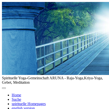
Spirituelle Yoga-Gemeinschaft ARUNA - Raja-Yoga,Kriya-Yoga,
Gebet, Meditation
Home
Suche
spirituelle Homepages
english version