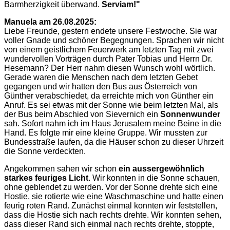
Barmherzigkeit überwand.
Serviam!"
Manuela am 26.08.2025:
Liebe Freunde, gestern endete unsere Festwoche. Sie war
voller Gnade und schöner Begegnungen. Sprachen wir nicht
von einem geistlichem Feuerwerk am letzten Tag mit zwei
wundervollen Vorträgen durch Pater Tobias und Herrn Dr.
Hesemann? Der Herr nahm diesen Wunsch wohl wörtlich.
Gerade waren die Menschen nach dem letzten Gebet
gegangen und wir hatten den Bus aus Österreich von
Günther verabschiedet, da erreichte mich von Günther ein
Anruf. Es sei etwas mit der Sonne wie beim letzten Mal, als
der Bus beim Abschied von Sievernich ein
Sonnenwunder
sah. Sofort nahm ich im Haus Jerusalem meine Beine in die
Hand. Es folgte mir eine kleine Gruppe. Wir mussten zur
Bundesstraße laufen, da die Häuser schon zu dieser Uhrzeit
die Sonne verdeckten.
Angekommen sahen wir schon
ein aussergewöhnlich
starkes feuriges Licht
. Wir konnten in die Sonne schauen,
ohne geblendet zu werden. Vor der Sonne drehte sich eine
Hostie, sie rotierte wie eine Waschmaschine und hatte einen
feurig roten Rand. Zunächst einmal konnten wir feststellen,
dass die Hostie sich nach rechts drehte. Wir konnten sehen,
dass dieser Rand sich einmal nach rechts drehte, stoppte,