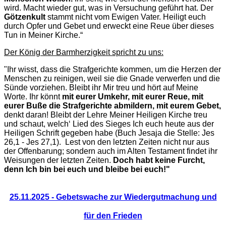
wird. Macht wieder gut, was in Versuchung geführt hat. Der
Götzenkult
stammt nicht vom Ewigen Vater. Heiligt euch
durch Opfer und Gebet und erweckt eine Reue über dieses
Tun in Meiner Kirche.“
Der König der Barmherzigkeit spricht zu uns:
"Ihr wisst, dass die Strafgerichte kommen, um die Herzen der
Menschen zu reinigen, weil sie die Gnade verwerfen und die
Sünde vorziehen. Bleibt ihr Mir treu und hört auf Meine
Worte. Ihr könnt
mit eurer Umkehr, mit eurer Reue, mit
eurer Buße die Strafgerichte abmildern, mit eurem Gebet,
denkt daran! Bleibt der Lehre Meiner Heiligen Kirche treu
und schaut, welch‘ Lied des Sieges Ich euch heute aus der
Heiligen Schrift gegeben habe (Buch Jesaja die Stelle: Jes
26,1 - Jes 27,1). Lest von den letzten Zeiten nicht nur aus
der Offenbarung; sondern auch im Alten Testament findet ihr
Weisungen der letzten Zeiten.
Doch habt keine Furcht,
denn Ich bin bei euch und bleibe bei euch!"
25.11.2025 - Gebetswache zur Wiedergutmachung und
für den Frieden