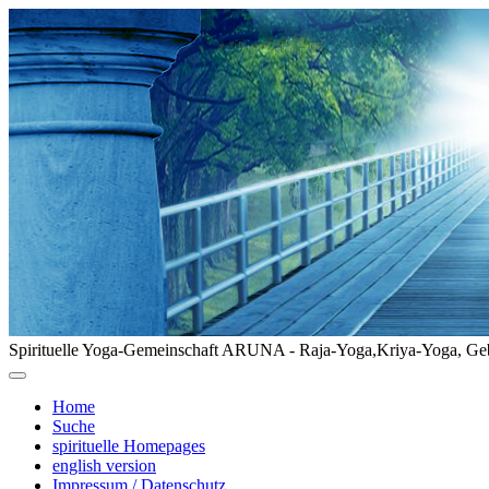
Spirituelle Yoga-Gemeinschaft ARUNA - Raja-Yoga,Kriya-Yoga, Geb
Home
Suche
spirituelle Homepages
english version
Impressum / Datenschutz