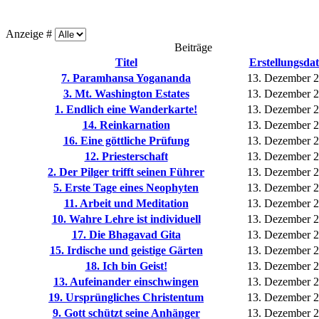
Anzeige #
Beiträge
Titel
Erstellungsda
7. Paramhansa Yogananda
13. Dezember 
3. Mt. Washington Estates
13. Dezember 
1. Endlich eine Wanderkarte!
13. Dezember 
14. Reinkarnation
13. Dezember 
16. Eine göttliche Prüfung
13. Dezember 
12. Priesterschaft
13. Dezember 
2. Der Pilger trifft seinen Führer
13. Dezember 
5. Erste Tage eines Neophyten
13. Dezember 
11. Arbeit und Meditation
13. Dezember 
10. Wahre Lehre ist individuell
13. Dezember 
17. Die Bhagavad Gita
13. Dezember 
15. Irdische und geistige Gärten
13. Dezember 
18. Ich bin Geist!
13. Dezember 
13. Aufeinander einschwingen
13. Dezember 
19. Ursprüngliches Christentum
13. Dezember 
9. Gott schützt seine Anhänger
13. Dezember 